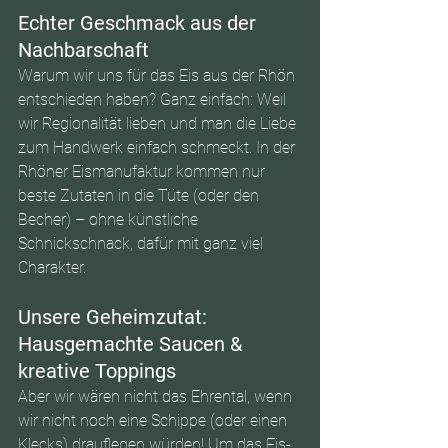
Echter Geschmack aus der 
Nachbarschaft
Warum wir uns für das Eis aus der Rhön 
entschieden haben? Ganz einfach: Weil 
wir Regionalität lieben und man die Liebe 
zum Handwerk einfach schmeckt. In der 
Rhöner Eismanufaktur kommen nur 
beste Zutaten in die Tüte (oder den 
Becher) – ohne künstliche 
Schnickschnack, dafür mit ganz viel 
Charakter.
Unsere Geheimzutat: 
Hausgemachte Saucen & 
kreative Toppings
Aber wir wären nicht das Ehrental, wenn 
wir nicht noch eine Schippe (oder einen 
Klecks) drauflegen würden! Um das Eis-