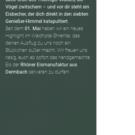
Vögel zwitschern – und vor dir steht ein 
Eisbecher, der dich direkt in den siebten 
Genießer-Himmel katapultiert.
Seit dem 
01. Mai
 haben wir ein neues 
Highlight im Waldhotel Ehrental, das 
deinen Ausflug zu uns noch ein 
Stückchen süßer macht. Wir freuen uns 
riesig, euch ab sofort das handgemachte 
Eis der 
Rhöner Eismanufaktur aus 
Dermbach
 servieren zu dürfen!