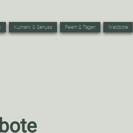
@waldhotel-ehrental.de
+49 (0) 3683 6890
Tisch reserviere
n
Kulinarik & Genuss
Feiern & Tagen
Waldbote
bote