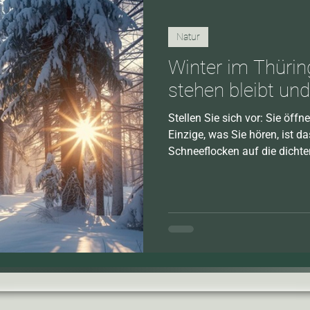
Natur
Winter im Thürin
stehen bleibt un
Stellen Sie sich vor: Sie öff
Einzige, was Sie hören, ist d
Schneeflocken auf die dichte
Luft ist kristallklar, die Welt
glitzerndes Weiß getaucht.
Waldhotels Ehrental.