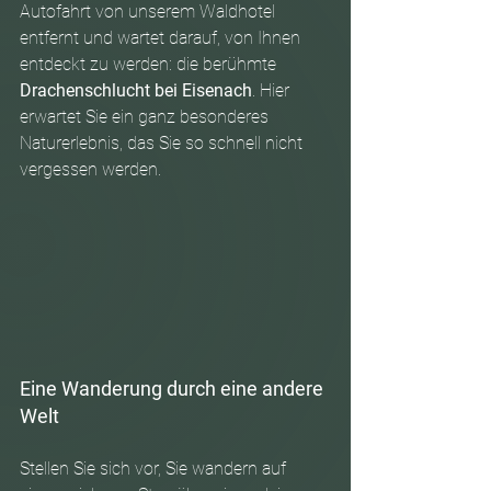
Autofahrt von unserem Waldhotel 
entfernt und wartet darauf, von Ihnen 
entdeckt zu werden: die berühmte 
Drachenschlucht bei Eisenach
. Hier 
erwartet Sie ein ganz besonderes 
Naturerlebnis, das Sie so schnell nicht 
vergessen werden.
Eine Wanderung durch eine andere 
Welt
Stellen Sie sich vor, Sie wandern auf 