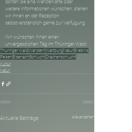
Sollten Sie eine Wanderkarte oder 
weitere Informationen wünschen, stehen 
wir Ihnen an der Rezeption 
selbstverständlich gerne zur Verfügung.
Wir wünschen Ihnen einen 
unvergesslichen Tag im Thüringer Wald!
Thüringer Wald
Wandern
Wartburg
Natur
Erlebnis
Felsen
Eisenach
Schlucht
Drachenschlucht
Kultur
Natur
Alle ansehen
Aktuelle Beiträge