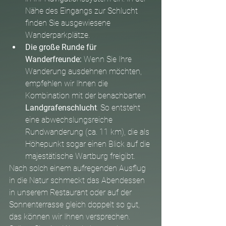
Nähe des Eingangs zur Schlucht 
finden Sie ausgewiesene 
Wanderparkplätze.
Die große Runde für 
Wanderfreunde:
 Wenn Sie Ihre 
Wanderung ausdehnen möchten, 
empfehlen wir Ihnen die 
Kombination mit der benachbarten 
Landgrafenschlucht
. So entsteht 
eine abwechslungsreiche 
Rundwanderung (ca. 11 km), die als 
Höhepunkt sogar einen Blick auf die 
majestätische Wartburg freigibt.
Nach solch einem aufregenden Ausflug 
in die Natur schmeckt das Abendessen 
in unserem Restaurant oder auf der 
Sonnenterrasse gleich doppelt so gut, 
das können wir Ihnen versprechen.