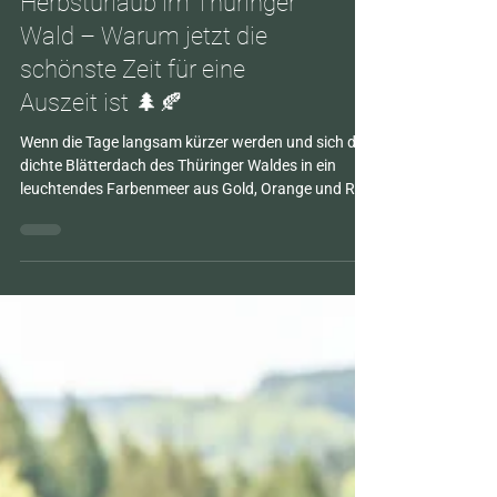
Natur
Herbsturlaub im Thüringer
Wald – Warum jetzt die
schönste Zeit für eine
Auszeit ist 🌲🍂
Wenn die Tage langsam kürzer werden und sich das
dichte Blätterdach des Thüringer Waldes in ein
leuchtendes Farbenmeer aus Gold, Orange und Rot
verwandelt, beginnt für uns eine der schönsten
Jahreszeiten.