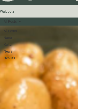
Waldbote
All Posts
All Posts
Natur
Kultur
News
Genuss