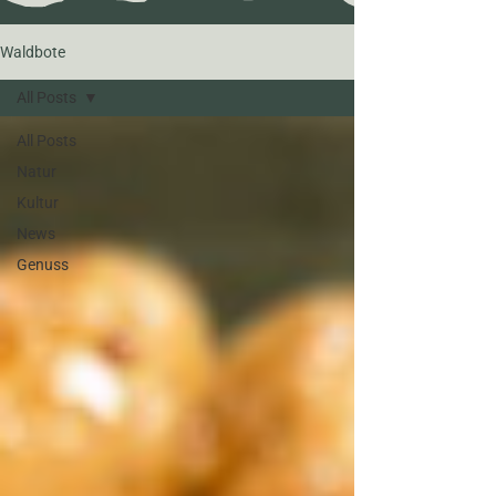
Waldbote
All Posts
All Posts
Natur
Kultur
News
Genuss